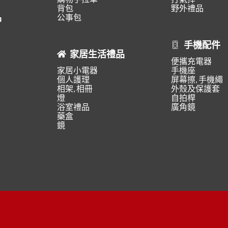
背包
野外禮品
品
公事包
手機配件
家居生活禮品
便攜充電器
家居小電器
手機座
個人護理
屏幕擦, 手機繩
相架, 相冊
外殼及保護套
燈
自拍桿
浴室禮品
廣角鏡
藥盒
鏡