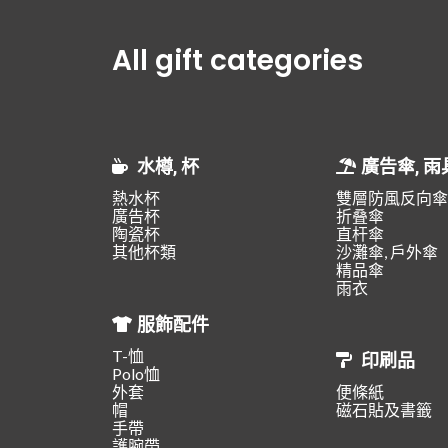
All gift categories
水樽, 杯
廣告傘, 雨
熱水杯
雙層防風反向傘
廣告杯
折叠傘
陶瓷杯
直杆傘
其他杯類
沙灘傘, 戶外傘
精品傘
雨衣
服飾配件
T-恤
印刷品
Polo恤
外套
便條紙
帽
磁石貼及書籤
手帶
護腕帶