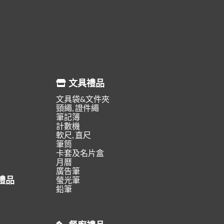
文具禮品
文具袋&文件夾
頸繩, 證件繩
筆記簿
計數機
軟尺, 直尺
筆筒
卡套及名片盒
月曆
廣告筆
禮品
螢光筆
鉛筆