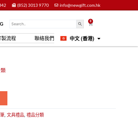
842
(852) 3013 9770
info@newgift.com.hk
0
Cart
OG
中文 (香港)
訂製流程
聯絡我們
English
分類
筆
,
文具禮品
,
禮品分類