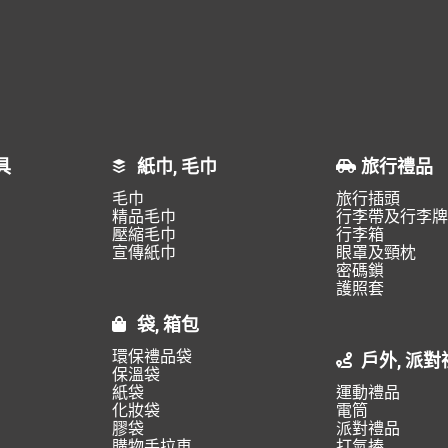
具
紙巾, 毛巾
旅行禮品
毛巾
旅行插頭
精品毛巾
行李帶及行李牌
壓縮毛巾
行李箱
宣傳紙巾
眼罩及頸枕
密碼鎖
護照套
袋, 箱包
環保禮品袋
戶外, 派對
保溫袋
紙袋
運動禮品
化妝袋
電筒
膠袋
派對禮品
購物手拉車
打氣捧