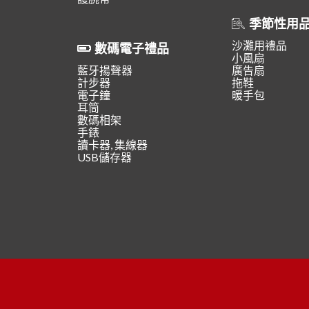
季節性用
沙灘用禮品
數碼電子禮品
小風扇
藍牙揚聲器
廣告扇
計步器
拖鞋
電子鐘
暖手包
耳筒
數碼相架
手錶
讀卡器, 集線器
USB儲存器