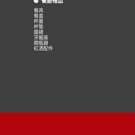
餐廚禮品
餐具
餐盒
杯蓋
杯墊
圍裙
牙籤座
開瓶器
紅酒配件