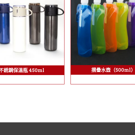
摺疊水壺（500ml
不銹鋼保溫瓶 450ml