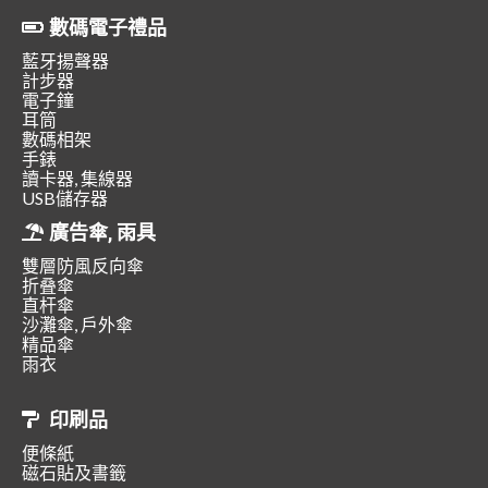
數碼電子禮品
藍牙揚聲器
計步器
電子鐘
耳筒
數碼相架
手錶
讀卡器, 集線器
USB儲存器
廣告傘, 雨具
雙層防風反向傘
折叠傘
直杆傘
沙灘傘, 戶外傘
精品傘
雨衣
印刷品
便條紙
磁石貼及書籤