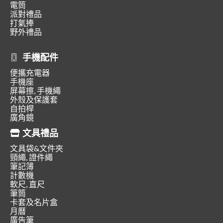
電筒
派對禮品
打氣捧
野外禮品
手機配件
便攜充電器
手機座
屏幕擦, 手機繩
外殼及保護套
自拍桿
廣角鏡
文具禮品
文具袋&文件夾
頸繩, 證件繩
筆記簿
計數機
軟尺, 直尺
筆筒
卡套及名片盒
月曆
廣告筆