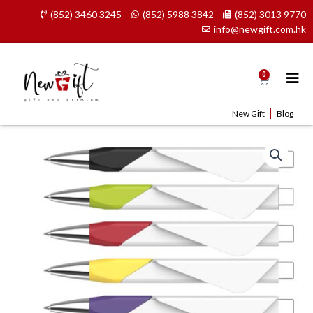
Skip
(852) 3460 3245
(852) 5988 3842
(852) 3013 9770
to
info@newgift.com.hk
content
0
Cart
New Gift
Blog