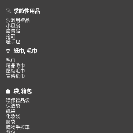
季節性用品
沙灘用禮品
小風扇
廣告扇
拖鞋
暖手包
紙巾, 毛巾
毛巾
精品毛巾
壓縮毛巾
宣傳紙巾
袋, 箱包
環保禮品袋
保溫袋
紙袋
化妝袋
膠袋
購物手拉車
背包