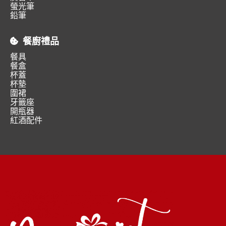
螢光筆
鉛筆
餐廚禮品
餐具
餐盒
杯蓋
杯墊
圍裙
牙籤座
開瓶器
紅酒配件