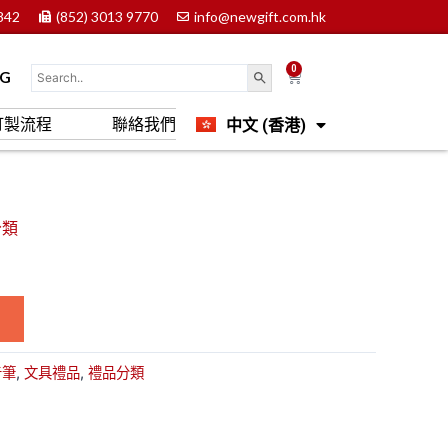
842
(852) 3013 9770
info@newgift.com.hk
0
Cart
OG
中文 (香港)
訂製流程
聯絡我們
English
分類
告筆
,
文具禮品
,
禮品分類