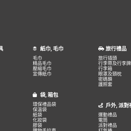
具
紙巾, 毛巾
旅行禮品
毛巾
旅行插頭
精品毛巾
行李帶及行李牌
壓縮毛巾
行李箱
宣傳紙巾
眼罩及頸枕
密碼鎖
護照套
袋, 箱包
環保禮品袋
戶外, 派對
保溫袋
紙袋
運動禮品
化妝袋
電筒
膠袋
派對禮品
購物手拉車
打氣捧