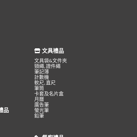
文具禮品
文具袋&文件夾
頸繩, 證件繩
筆記簿
計數機
軟尺, 直尺
筆筒
卡套及名片盒
月曆
廣告筆
禮品
螢光筆
鉛筆