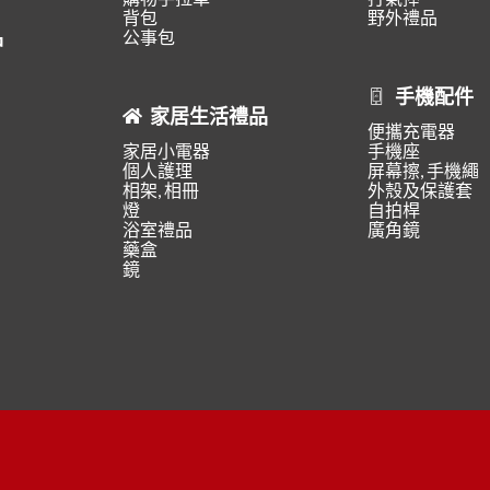
背包
野外禮品
品
公事包
手機配件
家居生活禮品
便攜充電器
家居小電器
手機座
個人護理
屏幕擦, 手機繩
相架, 相冊
外殼及保護套
燈
自拍桿
浴室禮品
廣角鏡
藥盒
鏡