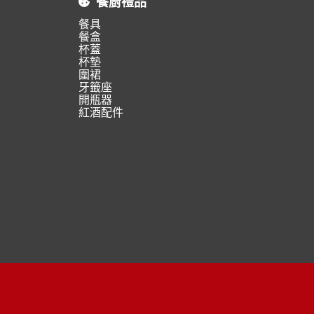
餐廚禮品
餐具
餐盒
杯蓋
杯墊
圍裙
牙籤座
開瓶器
紅酒配件