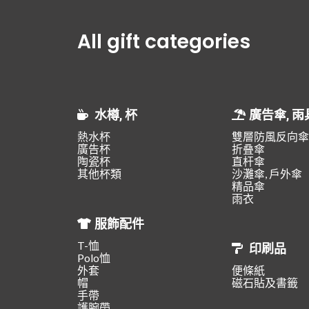
All gift categories
水樽, 杯
廣告傘, 雨
熱水杯
雙層防風反向傘
廣告杯
折叠傘
陶瓷杯
直杆傘
其他杯類
沙灘傘, 戶外傘
精品傘
雨衣
服飾配件
T-恤
印刷品
Polo恤
外套
便條紙
帽
磁石貼及書籤
手帶
護腕帶