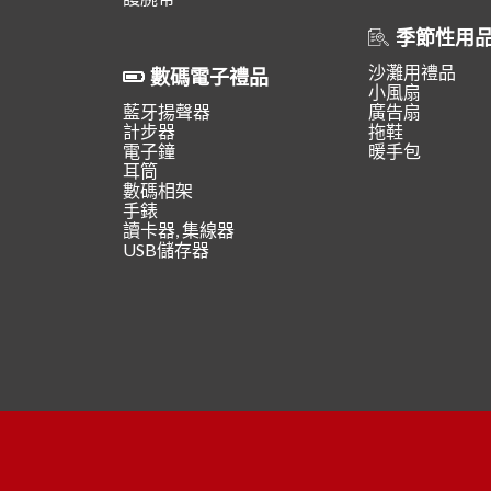
季節性用
沙灘用禮品
數碼電子禮品
小風扇
藍牙揚聲器
廣告扇
計步器
拖鞋
電子鐘
暖手包
耳筒
數碼相架
手錶
讀卡器, 集線器
USB儲存器