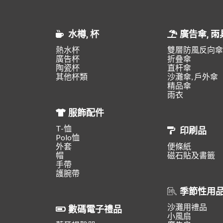
水樽, 杯
廣告傘, 雨
熱水杯
雙層防風反向傘
廣告杯
折叠傘
陶瓷杯
直杆傘
其他杯類
沙灘傘, 戶外傘
精品傘
雨衣
服飾配件
T-恤
印刷品
Polo恤
外套
便條紙
帽
磁石貼及書籤
手帶
護腕帶
季節性用
沙灘用禮品
數碼電子禮品
小風扇