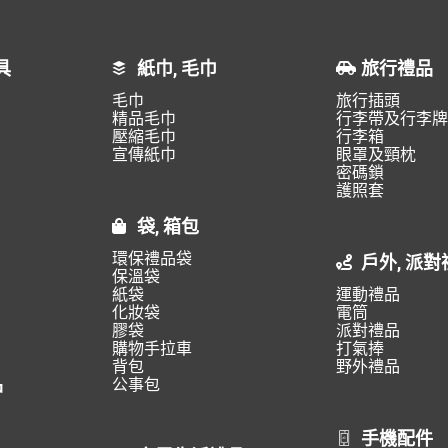
具
紙巾, 毛巾
旅行禮品
毛巾
旅行插頭
精品毛巾
行李帶及行李牌
壓縮毛巾
行李箱
宣傳紙巾
眼罩及頸枕
密碼鎖
護照套
袋, 箱包
環保禮品袋
戶外, 派對
保溫袋
紙袋
運動禮品
化妝袋
電筒
膠袋
派對禮品
購物手拉車
打氣捧
背包
野外禮品
品
公事包
手機配件