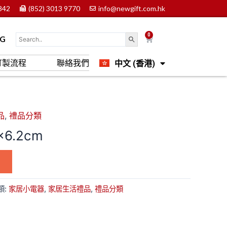
842
(852) 3013 9770
info@newgift.com.hk
0
Cart
OG
中文 (香港)
訂製流程
聯絡我們
English
品
,
禮品分類
×6.2cm
類:
家居小電器
,
家居生活禮品
,
禮品分類