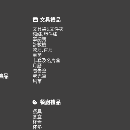
文具禮品
文具袋&文件夾
頸繩, 證件繩
筆記簿
計數機
軟尺, 直尺
筆筒
卡套及名片盒
月曆
廣告筆
禮品
螢光筆
鉛筆
餐廚禮品
餐具
餐盒
杯蓋
杯墊