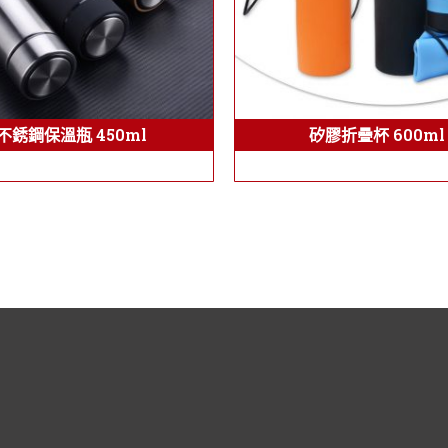
不銹鋼保溫瓶 450ml
矽膠折疊杯 600ml