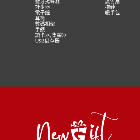
藍牙揚聲器
廣告扇
計步器
拖鞋
電子鐘
暖手包
耳筒
數碼相架
手錶
讀卡器, 集線器
USB儲存器