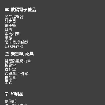
數碼電子禮品
藍牙揚聲器
計步器
電子鐘
耳筒
數碼相架
手錶
讀卡器, 集線器
USB儲存器
廣告傘, 雨具
雙層防風反向傘
折叠傘
直杆傘
沙灘傘, 戶外傘
精品傘
雨衣
印刷品
便條紙