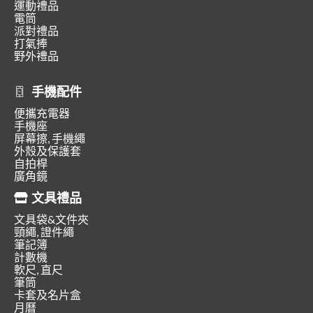
運動禮品
電筒
派對禮品
打氣捧
野外禮品
手機配件
便攜充電器
手機座
屏幕擦, 手機繩
外殼及保護套
自拍桿
廣角鏡
文具禮品
文具袋&文件夾
頸繩, 證件繩
筆記簿
計數機
軟尺, 直尺
筆筒
卡套及名片盒
月曆