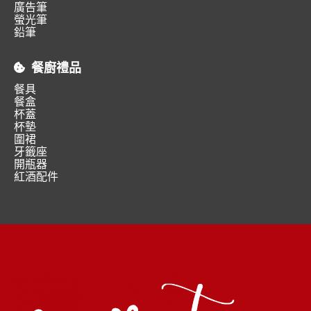
廣告筆
螢光筆
鉛筆
餐廚禮品
餐具
餐盒
杯蓋
杯墊
圍裙
牙籤座
開瓶器
紅酒配件