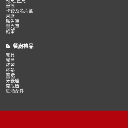
軟尺, 直尺
筆筒
卡套及名片盒
月曆
廣告筆
螢光筆
鉛筆
餐廚禮品
餐具
餐盒
杯蓋
杯墊
圍裙
牙籤座
開瓶器
紅酒配件