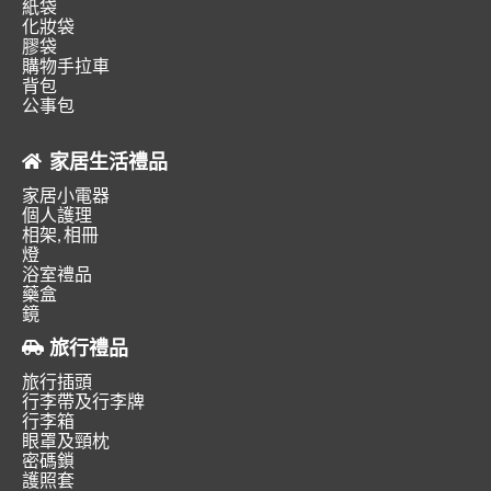
紙袋
化妝袋
膠袋
購物手拉車
背包
公事包
家居生活禮品
家居小電器
個人護理
相架, 相冊
燈
浴室禮品
藥盒
鏡
旅行禮品
旅行插頭
行李帶及行李牌
行李箱
眼罩及頸枕
密碼鎖
護照套