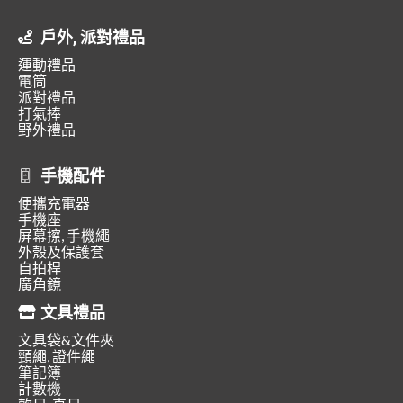
戶外, 派對禮品
運動禮品
電筒
派對禮品
打氣捧
野外禮品
手機配件
便攜充電器
手機座
屏幕擦, 手機繩
外殼及保護套
自拍桿
廣角鏡
文具禮品
文具袋&文件夾
頸繩, 證件繩
筆記簿
計數機