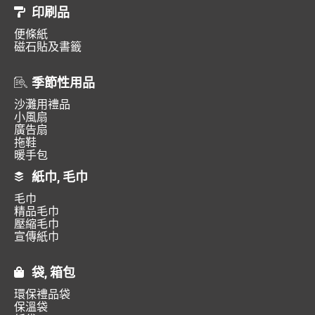
印刷品
便條紙
磁石貼及書籤
季節性用品
沙灘用禮品
小風扇
廣告扇
拖鞋
暖手包
紙巾, 毛巾
毛巾
精品毛巾
壓縮毛巾
宣傳紙巾
袋, 箱包
環保禮品袋
保溫袋