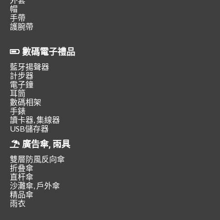
帽
手帶
護腕帶
數碼電子禮品
藍牙揚聲器
計步器
電子鐘
耳筒
數碼相架
手錶
讀卡器, 集線器
USB儲存器
廣告傘, 雨具
雙層防風反向傘
折叠傘
直杆傘
沙灘傘, 戶外傘
精品傘
雨衣