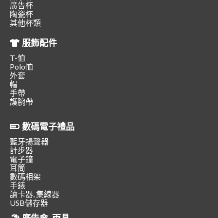
廣告杯
陶瓷杯
其他杯類
服飾配件
T-恤
Polo恤
外套
帽
手帶
護腕帶
數碼電子禮品
藍牙揚聲器
計步器
電子鐘
耳筒
數碼相架
手錶
讀卡器, 集線器
USB儲存器