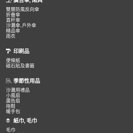
廣告傘, 雨具
雙層防風反向傘
折叠傘
直杆傘
沙灘傘, 戶外傘
精品傘
雨衣
印刷品
便條紙
磁石貼及書籤
季節性用品
沙灘用禮品
小風扇
廣告扇
拖鞋
暖手包
紙巾, 毛巾
毛巾