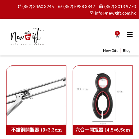
Skip
(852) 3460 3245
(852) 5988 3842
(852) 3013 9770
to
info@newgift.com.hk
content
0
Cart
New Gift
Blog
不鏽鋼開瓶器 19×3.3cm
六合一開瓶器 14.5×6.5cm