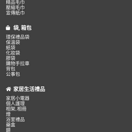
精品毛巾
壓縮毛巾
宣傳紙巾
袋, 箱包
環保禮品袋
保溫袋
紙袋
化妝袋
膠袋
購物手拉車
背包
公事包
家居生活禮品
家居小電器
個人護理
相架, 相冊
燈
浴室禮品
藥盒
鏡