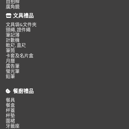
自拍桿
廣角鏡
文具禮品
文具袋&文件夾
頸繩, 證件繩
筆記簿
計數機
軟尺, 直尺
筆筒
卡套及名片盒
月曆
廣告筆
螢光筆
鉛筆
餐廚禮品
餐具
餐盒
杯蓋
杯墊
圍裙
牙籤座