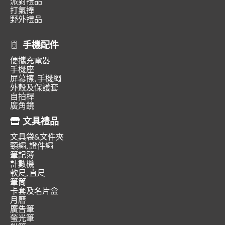
派對禮品
打氣捧
野外禮品
手機配件
便攜充電器
手機座
屏幕擦, 手機繩
外殼及保護套
自拍桿
廣角鏡
文具禮品
文具袋&文件夾
頸繩, 證件繩
筆記簿
計數機
軟尺, 直尺
筆筒
卡套及名片盒
月曆
廣告筆
螢光筆