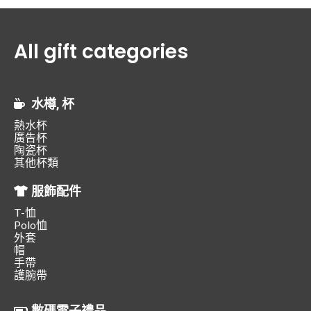
All gift categories
水樽, 杯
熱水杯
廣告杯
陶瓷杯
其他杯類
服飾配件
T-恤
Polo恤
外套
帽
手帶
護腕帶
數碼電子禮品