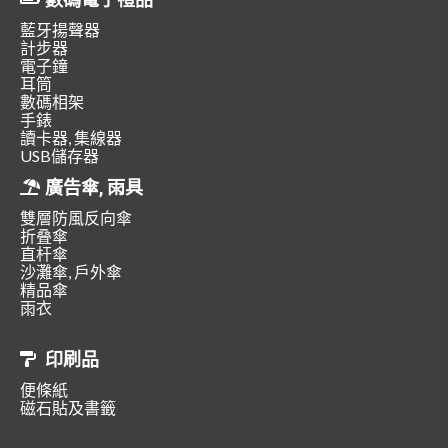
藍牙揚聲器
計步器
電子鐘
耳筒
數碼相架
手錶
讀卡器, 集線器
USB儲存器
廣告傘, 雨具
雙層防風反向傘
折叠傘
直杆傘
沙灘傘, 戶外傘
精品傘
雨衣
印刷品
便條紙
磁石貼及書籤