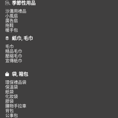
季節性用品
沙灘用禮品
小風扇
廣告扇
拖鞋
暖手包
紙巾, 毛巾
毛巾
精品毛巾
壓縮毛巾
宣傳紙巾
袋, 箱包
環保禮品袋
保溫袋
紙袋
化妝袋
膠袋
購物手拉車
背包
公事包