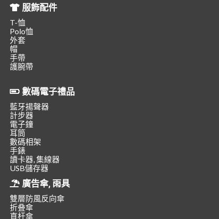
服飾配件
T-恤
Polo恤
外套
帽
手帶
護腕帶
數碼電子禮品
藍牙揚聲器
計步器
電子鐘
耳筒
數碼相架
手錶
讀卡器, 集線器
USB儲存器
廣告傘, 雨具
雙層防風反向傘
折叠傘
直杆傘