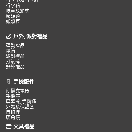
行李箱
眼罩及頸枕
密碼鎖
護照套
戶外, 派對禮品
運動禮品
電筒
派對禮品
打氣捧
野外禮品
手機配件
便攜充電器
手機座
屏幕擦, 手機繩
外殼及保護套
自拍桿
廣角鏡
文具禮品