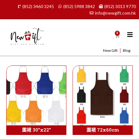
Skip
(852) 3460 3245
(852) 5988 3842
(852) 3013 9770
to
info@newgift.com.hk
content
0
Cart
New Gift
Blog
圍裙 30″x22″
圍裙 72x60cm