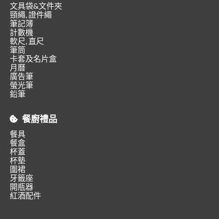
文具袋&文件夾
頸繩, 證件繩
筆記簿
計數機
軟尺, 直尺
筆筒
卡套及名片盒
月曆
廣告筆
螢光筆
鉛筆
餐廚禮品
餐具
餐盒
杯蓋
杯墊
圍裙
牙籤座
開瓶器
紅酒配件