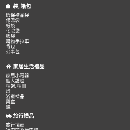
袋, 箱包
環保禮品袋
保溫袋
紙袋
化妝袋
膠袋
購物手拉車
背包
公事包
家居生活禮品
家居小電器
個人護理
相架, 相冊
燈
浴室禮品
藥盒
鏡
旅行禮品
旅行插頭
行李帶及行李牌