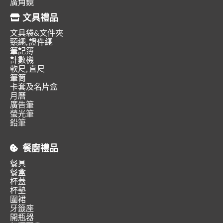
廣角鏡
文具禮品
文具袋&文件夾
頸繩, 證件繩
筆記簿
計數機
軟尺, 直尺
筆筒
卡套及名片盒
月曆
廣告筆
螢光筆
鉛筆
餐廚禮品
餐具
餐盒
杯蓋
杯墊
圍裙
牙籤座
開瓶器