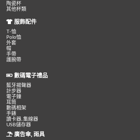
陶瓷杯
其他杯類
服飾配件
T-恤
Polo恤
外套
帽
手帶
護腕帶
數碼電子禮品
藍牙揚聲器
計步器
電子鐘
耳筒
數碼相架
手錶
讀卡器, 集線器
USB儲存器
廣告傘, 雨具