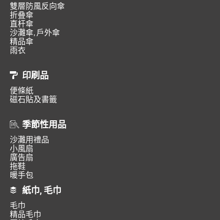
雙層防風反向傘
折叠傘
直杆傘
沙灘傘, 戶外傘
精品傘
雨衣
印刷品
便條紙
磁石貼及書籤
季節性用品
沙灘用禮品
小風扇
廣告扇
拖鞋
暖手包
紙巾, 毛巾
毛巾
精品毛巾