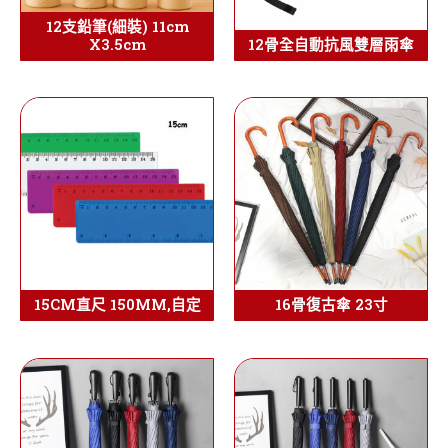
12支鉛筆(細裝) 11cm
X3.5cm
12骨全自動抗風雙層雨傘
15CM直尺 150MM,自定
16骨復古傘 23寸