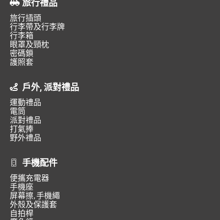
旅行禮品
旅行插頭
行李帶及行李牌
行李箱
眼罩及頸枕
密碼鎖
護照套
戶外, 派對禮品
運動禮品
電筒
派對禮品
打氣捧
野外禮品
手機配件
便攜充電器
手機座
屏幕擦, 手機繩
外殼及保護套
自拍桿