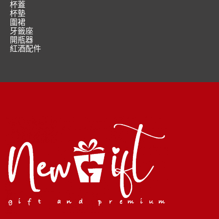
杯蓋
杯墊
圍裙
牙籤座
開瓶器
紅酒配件