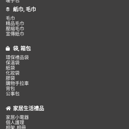
暖手包
紙巾, 毛巾
毛巾
精品毛巾
壓縮毛巾
宣傳紙巾
袋, 箱包
環保禮品袋
保溫袋
紙袋
化妝袋
膠袋
購物手拉車
背包
公事包
家居生活禮品
家居小電器
個人護理
相架, 相冊