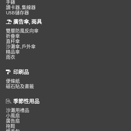
手錶
讀卡器, 集線器
USB儲存器
廣告傘, 雨具
雙層防風反向傘
折叠傘
直杆傘
沙灘傘, 戶外傘
精品傘
雨衣
印刷品
便條紙
磁石貼及書籤
季節性用品
沙灘用禮品
小風扇
廣告扇
拖鞋