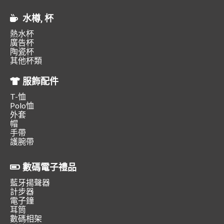
水樽, 杯
熱水杯
廣告杯
陶瓷杯
其他杯類
服飾配件
T-恤
Polo恤
外套
帽
手帶
護腕帶
數碼電子禮品
藍牙揚聲器
計步器
電子鐘
耳筒
數碼相架