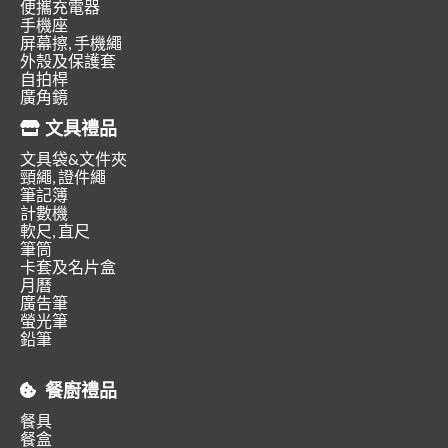
便攜充電器
手機座
屏幕擦, 手機繩
外殼及保護套
自拍桿
廣角鏡
文具禮品
文具袋&文件夾
頸繩, 證件繩
筆記簿
計數機
軟尺, 直尺
筆筒
卡套及名片盒
月曆
廣告筆
螢光筆
鉛筆
餐廚禮品
餐具
餐盒