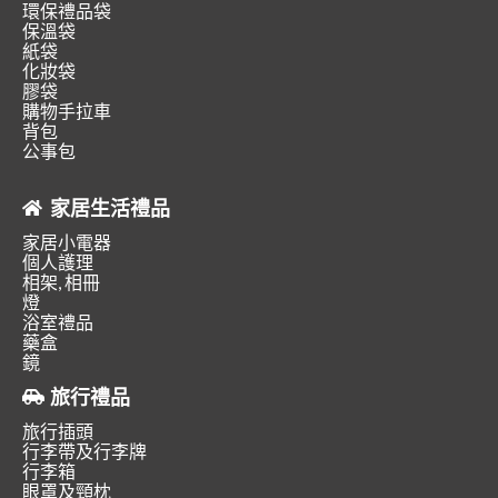
環保禮品袋
保溫袋
紙袋
化妝袋
膠袋
購物手拉車
背包
公事包
家居生活禮品
家居小電器
個人護理
相架, 相冊
燈
浴室禮品
藥盒
鏡
旅行禮品
旅行插頭
行李帶及行李牌
行李箱
眼罩及頸枕