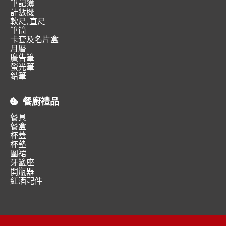
筆記簿
計數機
軟尺, 直尺
筆筒
卡套及名片盒
月曆
廣告筆
螢光筆
鉛筆
餐廚禮品
餐具
餐盒
杯蓋
杯墊
圍裙
牙籤座
開瓶器
紅酒配件