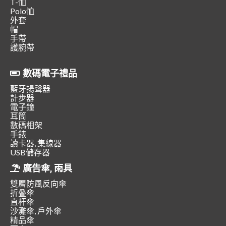
T-恤
Polo恤
外套
帽
手帶
護腕帶
數碼電子禮品
藍牙揚聲器
計步器
電子鐘
耳筒
數碼相架
手錶
讀卡器, 集線器
USB儲存器
廣告傘, 雨具
雙層防風反向傘
折叠傘
直杆傘
沙灘傘, 戶外傘
精品傘