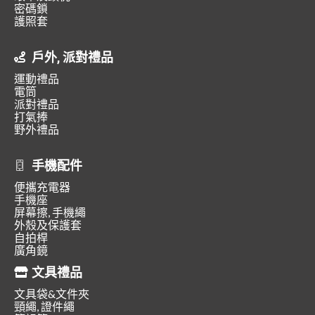
密碼鎖
護照套
戶外, 派對禮品
運動禮品
電筒
派對禮品
打氣捧
野外禮品
手機配件
便攜充電器
手機座
屏幕擦, 手機繩
外殼及保護套
自拍桿
廣角鏡
文具禮品
文具袋&文件夾
頸繩, 證件繩