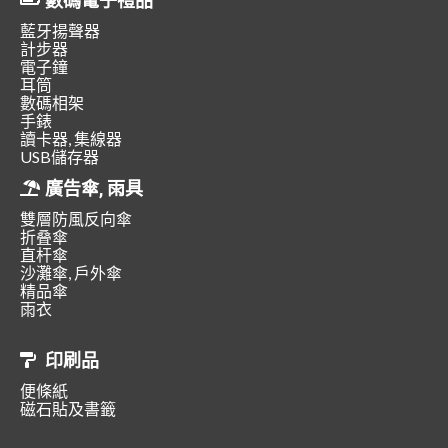
數碼電子禮品
藍牙揚聲器
計步器
電子鐘
耳筒
數碼相架
手錶
讀卡器, 集線器
USB儲存器
廣告傘, 雨具
雙層防風反向傘
折叠傘
直杆傘
沙灘傘, 戶外傘
精品傘
雨衣
印刷品
便條紙
磁石貼及書籤