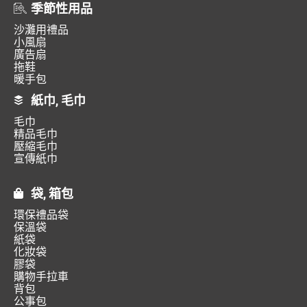
季節性用品
沙灘用禮品
小風扇
廣告扇
拖鞋
暖手包
紙巾, 毛巾
毛巾
精品毛巾
壓縮毛巾
宣傳紙巾
袋, 箱包
環保禮品袋
保溫袋
紙袋
化妝袋
膠袋
購物手拉車
背包
公事包