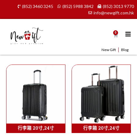
Skip
(852) 3460 3245
(852) 5988 3842
(852) 3013 9770
to
info@newgift.com.hk
content
0
Cart
New Gift
Blog
行李箱 20寸,24寸
行李箱 20寸,24寸