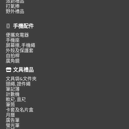
派對禮品
打氣捧
野外禮品
手機配件
便攜充電器
手機座
屏幕擦, 手機繩
外殼及保護套
自拍桿
廣角鏡
文具禮品
文具袋&文件夾
頸繩, 證件繩
筆記簿
計數機
軟尺, 直尺
筆筒
卡套及名片盒
月曆
廣告筆
螢光筆