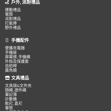
戶外, 派對禮品
運動禮品
電筒
派對禮品
打氣捧
野外禮品
手機配件
便攜充電器
手機座
屏幕擦, 手機繩
外殼及保護套
自拍桿
廣角鏡
文具禮品
文具袋&文件夾
頸繩, 證件繩
筆記簿
計數機
軟尺, 直尺
筆筒