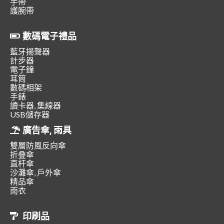
手帶
護腕帶
數碼電子禮品
藍牙揚聲器
計步器
電子鐘
耳筒
數碼相架
手錶
讀卡器, 集線器
USB儲存器
廣告傘, 雨具
雙層防風反向傘
折叠傘
直杆傘
沙灘傘, 戶外傘
精品傘
雨衣
印刷品