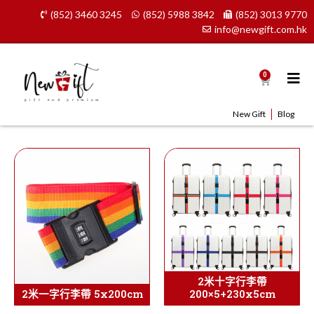
Skip
(852) 3460 3245
(852) 5988 3842
(852) 3013 9770
to
info@newgift.com.hk
content
0
Cart
New Gift
Blog
2米十字行李帶
2米一字行李帶 5x200cm
200×5+230x5cm