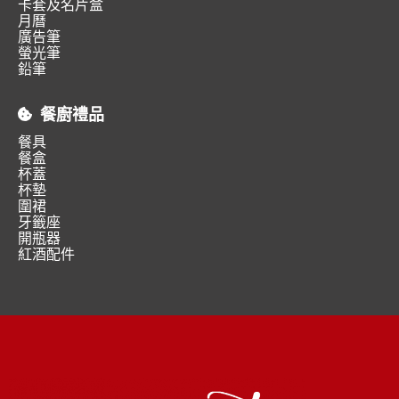
卡套及名片盒
月曆
廣告筆
螢光筆
鉛筆
餐廚禮品
餐具
餐盒
杯蓋
杯墊
圍裙
牙籤座
開瓶器
紅酒配件