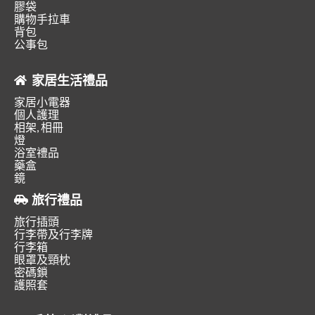
膠袋
購物手拉車
背包
公事包
家居生活禮品
家居小電器
個人護理
相架, 相冊
燈
浴室禮品
藥盒
鏡
旅行禮品
旅行插頭
行李帶及行李牌
行李箱
眼罩及頸枕
密碼鎖
護照套