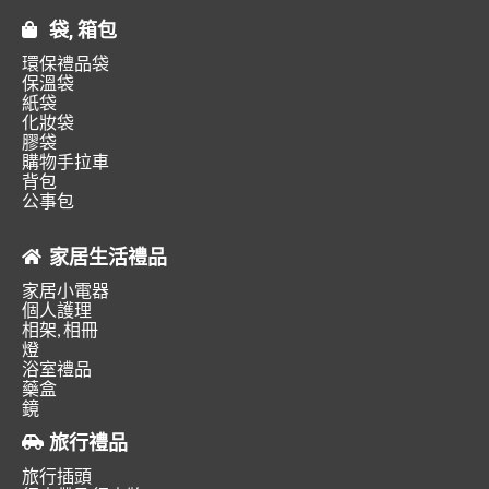
袋, 箱包
環保禮品袋
保溫袋
紙袋
化妝袋
膠袋
購物手拉車
背包
公事包
家居生活禮品
家居小電器
個人護理
相架, 相冊
燈
浴室禮品
藥盒
鏡
旅行禮品
旅行插頭