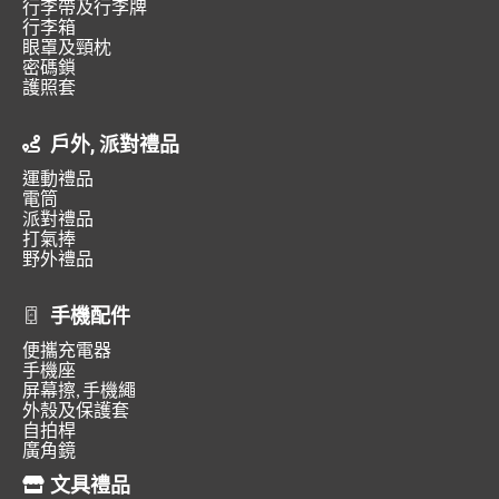
行李帶及行李牌
行李箱
眼罩及頸枕
密碼鎖
護照套
戶外, 派對禮品
運動禮品
電筒
派對禮品
打氣捧
野外禮品
手機配件
便攜充電器
手機座
屏幕擦, 手機繩
外殼及保護套
自拍桿
廣角鏡
文具禮品