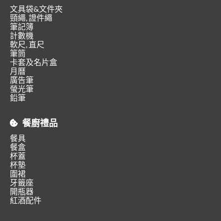
文具袋&文件夾
頸繩, 證件繩
筆記簿
計數機
軟尺, 直尺
筆筒
卡套及名片盒
月曆
廣告筆
螢光筆
鉛筆
餐廚禮品
餐具
餐盒
杯蓋
杯墊
圍裙
牙籤座
開瓶器
紅酒配件