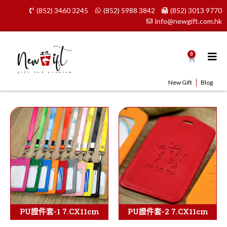
Skip
(852) 3460 3245
(852) 5988 3842
(852) 3013 9770
to
info@newgift.com.hk
content
0
Cart
New Gift
Blog
PU證件套-1 7.CX11cm
PU證件套-2 7.CX11cm