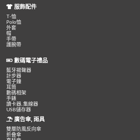
服飾配件
T-恤
Polo恤
外套
帽
手帶
護腕帶
數碼電子禮品
藍牙揚聲器
計步器
電子鐘
耳筒
數碼相架
手錶
讀卡器, 集線器
USB儲存器
廣告傘, 雨具
雙層防風反向傘
折叠傘
直杆傘