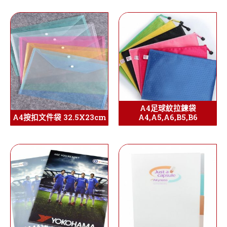
A4足球紋拉鍊袋
A4按扣文件袋 32.5X23cm
A4,A5,A6,B5,B6