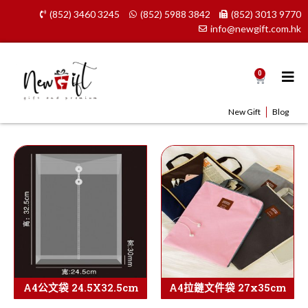
Skip
(852) 3460 3245
(852) 5988 3842
(852) 3013 9770
to
info@newgift.com.hk
content
0
Cart
New Gift
Blog
A4公文袋 24.5X32.5cm
A4拉鏈文件袋 27x35cm