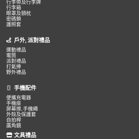
行李帶及行李牌
行李箱
眼罩及頸枕
密碼鎖
護照套
戶外, 派對禮品
運動禮品
電筒
派對禮品
打氣捧
野外禮品
手機配件
便攜充電器
手機座
屏幕擦, 手機繩
外殼及保護套
自拍桿
廣角鏡
文具禮品