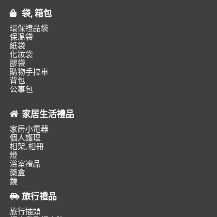
袋, 箱包
環保禮品袋
保溫袋
紙袋
化妝袋
膠袋
購物手拉車
背包
公事包
家居生活禮品
家居小電器
個人護理
相架, 相冊
燈
浴室禮品
藥盒
鏡
旅行禮品
旅行插頭