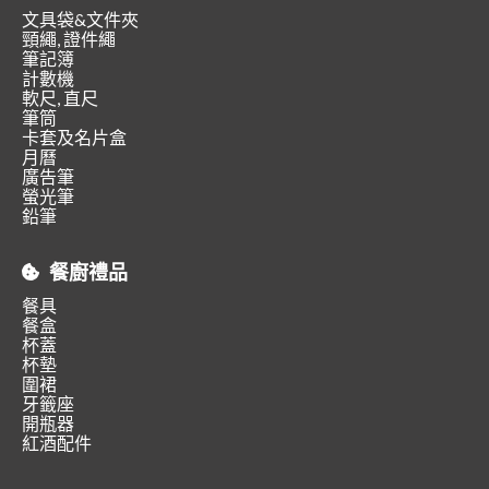
文具袋&文件夾
頸繩, 證件繩
筆記簿
計數機
軟尺, 直尺
筆筒
卡套及名片盒
月曆
廣告筆
螢光筆
鉛筆
餐廚禮品
餐具
餐盒
杯蓋
杯墊
圍裙
牙籤座
開瓶器
紅酒配件