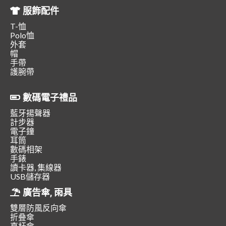
服飾配件
T-恤
Polo恤
外套
帽
手帶
護腕帶
數碼電子禮品
藍牙揚聲器
計步器
電子鐘
耳筒
數碼相架
手錶
讀卡器, 集線器
USB儲存器
廣告傘, 雨具
雙層防風反向傘
折叠傘
直杆傘