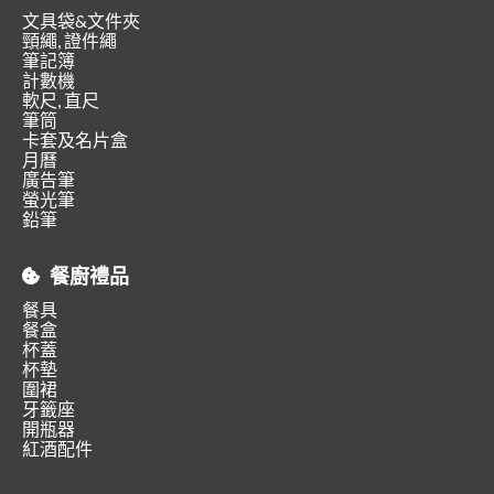
文具袋&文件夾
頸繩, 證件繩
筆記簿
計數機
軟尺, 直尺
筆筒
卡套及名片盒
月曆
廣告筆
螢光筆
鉛筆
餐廚禮品
餐具
餐盒
杯蓋
杯墊
圍裙
牙籤座
開瓶器
紅酒配件