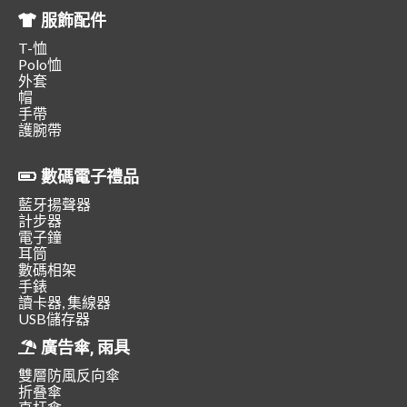
服飾配件
T-恤
Polo恤
外套
帽
手帶
護腕帶
數碼電子禮品
藍牙揚聲器
計步器
電子鐘
耳筒
數碼相架
手錶
讀卡器, 集線器
USB儲存器
廣告傘, 雨具
雙層防風反向傘
折叠傘