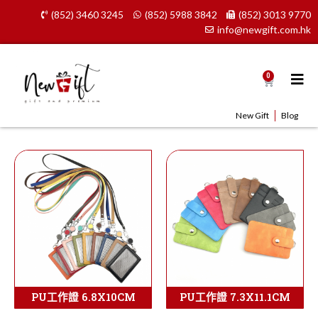
Skip
(852) 3460 3245
(852) 5988 3842
(852) 3013 9770
to
info@newgift.com.hk
content
0
Cart
New Gift
Blog
PU工作證 6.8X10CM
PU工作證 7.3X11.1CM