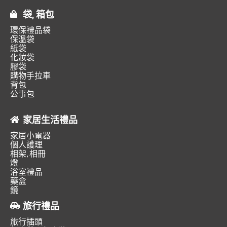
袋, 箱包
環保禮品袋
保溫袋
紙袋
化妝袋
膠袋
購物手拉車
背包
公事包
家居生活禮品
家居小電器
個人護理
相架, 相冊
燈
浴室禮品
藥盒
鏡
旅行禮品
旅行插頭