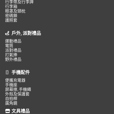
行李帶及行李牌
行李箱
眼罩及頸枕
密碼鎖
護照套
戶外, 派對禮品
運動禮品
電筒
派對禮品
打氣捧
野外禮品
手機配件
便攜充電器
手機座
屏幕擦, 手機繩
外殼及保護套
自拍桿
廣角鏡
文具禮品