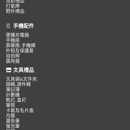
派對禮品
打氣捧
野外禮品
手機配件
便攜充電器
手機座
屏幕擦, 手機繩
外殼及保護套
自拍桿
廣角鏡
文具禮品
文具袋&文件夾
頸繩, 證件繩
筆記簿
計數機
軟尺, 直尺
筆筒
卡套及名片盒
月曆
廣告筆
螢光筆