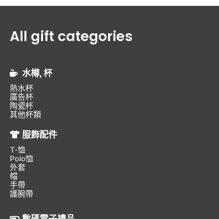
All gift categories
水樽, 杯
熱水杯
廣告杯
陶瓷杯
其他杯類
服飾配件
T-恤
Polo恤
外套
帽
手帶
護腕帶
數碼電子禮品