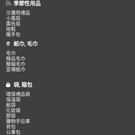
季節性用品
沙灘用禮品
小風扇
廣告扇
拖鞋
暖手包
紙巾, 毛巾
毛巾
精品毛巾
壓縮毛巾
宣傳紙巾
袋, 箱包
環保禮品袋
保溫袋
紙袋
化妝袋
膠袋
購物手拉車
背包
公事包