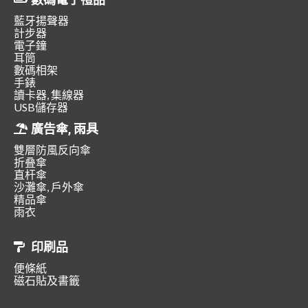
藍牙揚聲器
計步器
電子鐘
耳筒
數碼相架
手錶
讀卡器, 集線器
USB儲存器
廣告傘, 雨具
雙層防風反向傘
折叠傘
直杆傘
沙灘傘, 戶外傘
精品傘
雨衣
印刷品
便條紙
磁石貼及書籤