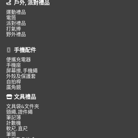
戶外, 派對禮品
運動禮品
電筒
派對禮品
打氣捧
野外禮品
手機配件
便攜充電器
手機座
屏幕擦, 手機繩
外殼及保護套
自拍桿
廣角鏡
文具禮品
文具袋&文件夾
頸繩, 證件繩
筆記簿
計數機
軟尺, 直尺
筆筒