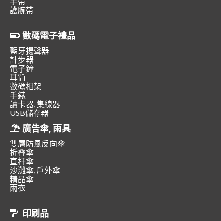
手帶
護腕帶
數碼電子禮品
藍牙揚聲器
計步器
電子鐘
耳筒
數碼相架
手錶
讀卡器, 集線器
USB儲存器
廣告傘, 雨具
雙層防風反向傘
折叠傘
直杆傘
沙灘傘, 戶外傘
精品傘
雨衣
印刷品