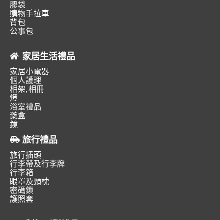
膠袋
購物手拉車
背包
公事包
家居生活禮品
家居小電器
個人護理
相架, 相冊
燈
浴室禮品
藥盒
鏡
旅行禮品
旅行插頭
行李帶及行李牌
行李箱
眼罩及頸枕
密碼鎖
護照套