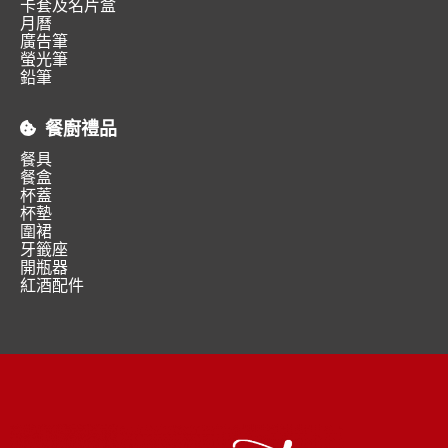
卡套及名片盒
月曆
廣告筆
螢光筆
鉛筆
餐廚禮品
餐具
餐盒
杯蓋
杯墊
圍裙
牙籤座
開瓶器
紅酒配件