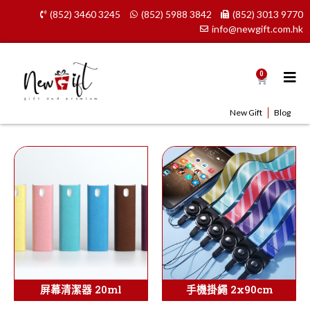
Skip
(852) 3460 3245
(852) 5988 3842
(852) 3013 9770
to
info@newgift.com.hk
content
0
Cart
New Gift
Blog
屏幕清潔器 20ml
手機掛繩 2x90cm