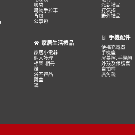
膠袋
派對禮品
購物手拉車
打氣捧
背包
野外禮品
品
公事包
手機配件
家居生活禮品
便攜充電器
家居小電器
手機座
個人護理
屏幕擦, 手機繩
相架, 相冊
外殼及保護套
燈
自拍桿
浴室禮品
廣角鏡
藥盒
鏡