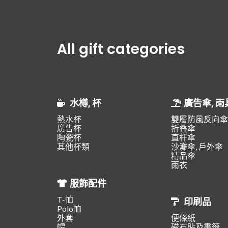
All gift categories
水樽, 杯
廣告傘, 雨
熱水杯
雙層防風反向傘
廣告杯
折叠傘
陶瓷杯
直杆傘
其他杯類
沙灘傘, 戶外傘
精品傘
雨衣
服飾配件
T-恤
印刷品
Polo恤
外套
便條紙
帽
磁石貼及書籤