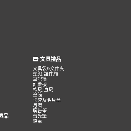
文具禮品
文具袋&文件夾
頸繩, 證件繩
筆記簿
計數機
軟尺, 直尺
筆筒
卡套及名片盒
月曆
廣告筆
禮品
螢光筆
鉛筆