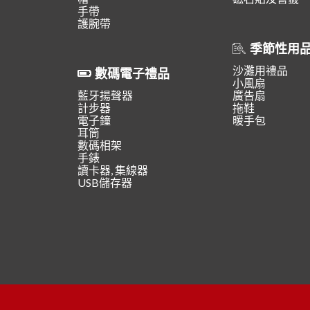
手帶
護腕帶
季節性用
沙灘用禮品
數碼電子禮品
小風扇
藍牙揚聲器
廣告扇
計步器
拖鞋
電子鐘
暖手包
耳筒
數碼相架
手錶
讀卡器, 集線器
USB儲存器