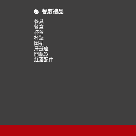
餐廚禮品
餐具
餐盒
杯蓋
杯墊
圍裙
牙籤座
開瓶器
紅酒配件