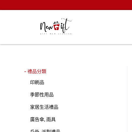
Skip
to
content
- 禮品分類
印刷品
季節性用品
家居生活禮品
廣告傘, 雨具
戶外, 派對禮品