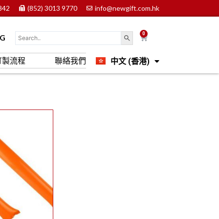
842
(852) 3013 9770
info@newgift.com.hk
0
Cart
OG
中文 (香港)
訂製流程
聯絡我們
English