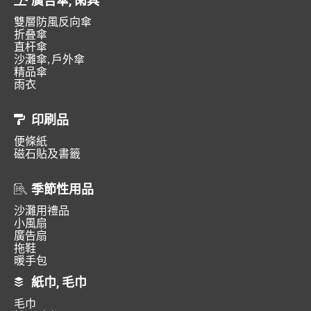
廣告傘, 雨具
雙層防風反向傘
折叠傘
直杆傘
沙灘傘, 戶外傘
精品傘
雨衣
印刷品
便條紙
磁石貼及書籤
季節性用品
沙灘用禮品
小風扇
廣告扇
拖鞋
暖手包
紙巾, 毛巾
毛巾