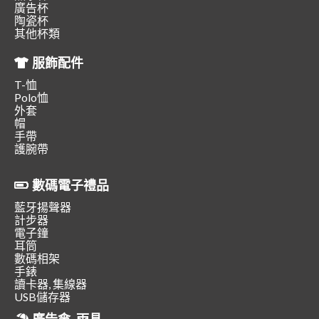
廣告杯
陶瓷杯
其他杯類
服飾配件
T-恤
Polo恤
外套
帽
手帶
護腕帶
數碼電子禮品
藍牙揚聲器
計步器
電子鐘
耳筒
數碼相架
手錶
讀卡器, 集線器
USB儲存器