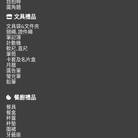
自拍桿
廣角鏡
文具禮品
文具袋&文件夾
頸繩, 證件繩
筆記簿
計數機
軟尺, 直尺
筆筒
卡套及名片盒
月曆
廣告筆
螢光筆
鉛筆
餐廚禮品
餐具
餐盒
杯蓋
杯墊
圍裙
牙籤座