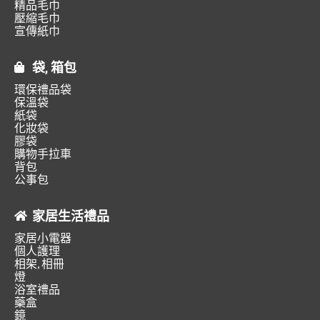
精品毛巾
壓縮毛巾
宣傳紙巾
袋, 箱包
環保禮品袋
保溫袋
紙袋
化妝袋
膠袋
購物手拉車
背包
公事包
家居生活禮品
家居小電器
個人護理
相架, 相冊
燈
浴室禮品
藥盒
鏡