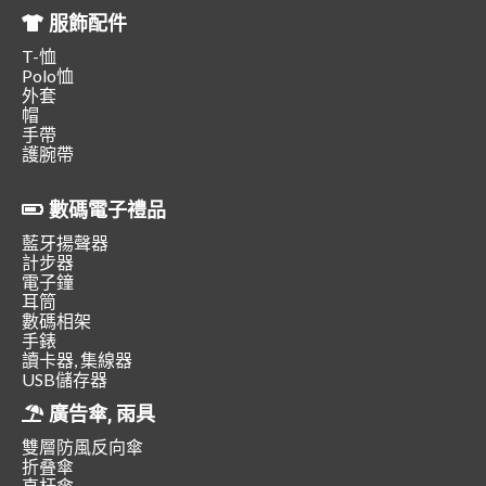
服飾配件
T-恤
Polo恤
外套
帽
手帶
護腕帶
數碼電子禮品
藍牙揚聲器
計步器
電子鐘
耳筒
數碼相架
手錶
讀卡器, 集線器
USB儲存器
廣告傘, 雨具
雙層防風反向傘
折叠傘
直杆傘