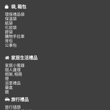
袋, 箱包
環保禮品袋
保溫袋
紙袋
化妝袋
膠袋
購物手拉車
背包
公事包
家居生活禮品
家居小電器
個人護理
相架, 相冊
燈
浴室禮品
藥盒
鏡
旅行禮品
旅行插頭