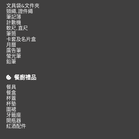
文具袋&文件夾
頸繩, 證件繩
筆記簿
計數機
軟尺, 直尺
筆筒
卡套及名片盒
月曆
廣告筆
螢光筆
鉛筆
餐廚禮品
餐具
餐盒
杯蓋
杯墊
圍裙
牙籤座
開瓶器
紅酒配件