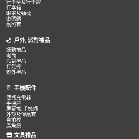
行李帶及行李牌
行李箱
眼罩及頸枕
密碼鎖
護照套
戶外, 派對禮品
運動禮品
電筒
派對禮品
打氣捧
野外禮品
手機配件
便攜充電器
手機座
屏幕擦, 手機繩
外殼及保護套
自拍桿
廣角鏡
文具禮品