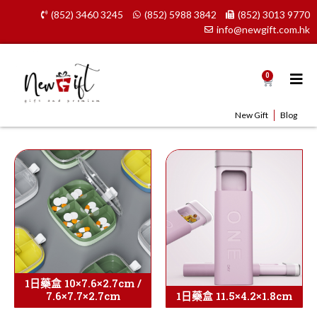
Skip
(852) 3460 3245
(852) 5988 3842
(852) 3013 9770
to
info@newgift.com.hk
content
0
Cart
New Gift
Blog
1日藥盒 10×7.6×2.7cm /
7.6×7.7×2.7cm
1日藥盒 11.5×4.2×1.8cm